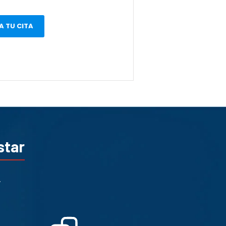
 TU CITA
star
.