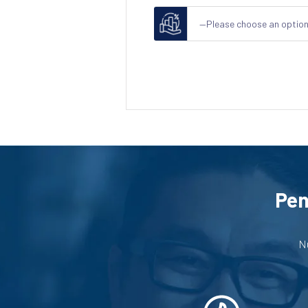
—Please choose an optio
Pen
Nu